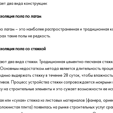
ает два вида конструкции:
золяция пола по лагам
о лагам – это наиболее распространенная и традиционная ко
рах такие полы не редкость.
золяция пола со стяжкой
ают два вида стяжки. Традиционная цементно-песчаная стяжк
 Основным недостатком метода является длительность процес
димо выдержать стяжку в течение 28 суток, чтобы влажност
ивов. Процесс устройства стяжки сопровождается мокрыми и
ку на строительные элементы и это сужает возможности ее ис
я или «сухая» стяжка из листовых материалов (фанера, ори
олокнистая плита) появилась на рынке строительных услуг ср