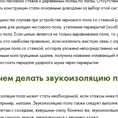
но-песчаной стяжке и деревянным полам по лагам. Отсутств
ть конструкции стали основными доводами за выбор этой сис
шинстве случаев при устройстве чернового пола со стяжкой 
ния для укладки чистового пола, утепление перекрытий (особ
о пола. Если целью является не только выравнивание пола, то
ь это наиболее правильно, если исключить жесткую связь с о
укция пола со стяжкой, которая уложена непосредственно на
ными конструкциями здания, получила название «плавающий 
остоять передаче ударного шума через перекрытие.
чем делать звукоизоляцию 
золяция пола может стать необходимой, если этажом ниже 
апример, магазин. Звукоизоляцию пола также следует выполня
литам с соседями, живущими снизу. Конечно же, звукоизоляц
не слышать звуков, передающихся с верхнего этажа.