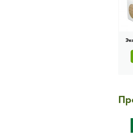
Эк
Пр