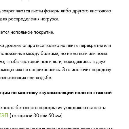
м закрепляются листы фанеры либо другого листового
для распределения нагрузки.
ается напольное покрытие.
и должны опираться только на плиты перекрытия или
сположенные между балками, но не на лаги или полы.
, чтобы чистовой пол и лаги, находящиеся в двух
омещениях не соприкасались. Это исключит передачу
возникающих при ходьбе.
ции по монтажу звукоизоляции пола со стяжкой
рхность бетонного перекрытия укладываются плиты
ТЭП
(толщиной 30 или 50 мм).
метру помещения на высоту основного слоя изоляции и