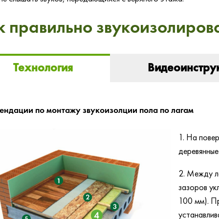
к правильно звукоизолирова
Технология
Видеоинстру
ендации по монтажу звукоизолции пола по лагам
1. На пове
деревянные
2. Между л
зазоров ук
100 мм). П
устанавлив