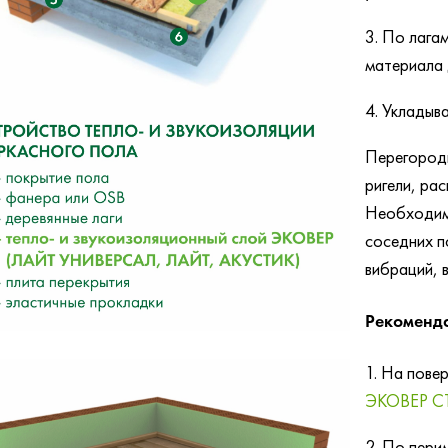
3. По лага
материала 
4. Укладыв
Перегородк
ригели, ра
Необходимо
соседних п
вибраций, 
Рекоменда
1. На пове
ЭКОВЕР С
2. По пери