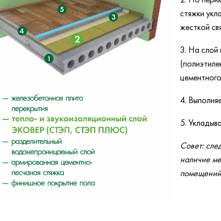
стяжки укл
жесткой свя
3. На слой
(полиэтилен
цементного
4. Выполня
5. Укладыв
Совет: сле
наличие ме
помещений 