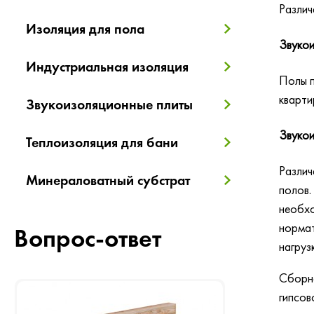
Различ
Изоляция для пола
Звукои
Индустриальная изоляция
Полы п
кварти
Звукоизоляционные плиты
Звукои
Теплоизоляция для бани
Различ
Минераловатный субстрат
полов.
необхо
нормат
Вопрос-ответ
нагруз
Сборна
гипсов