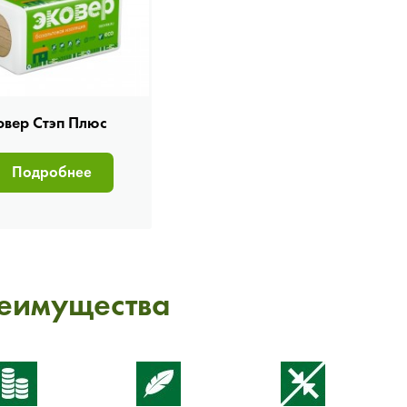
овер Стэп Плюс
Подробнее
еимущества