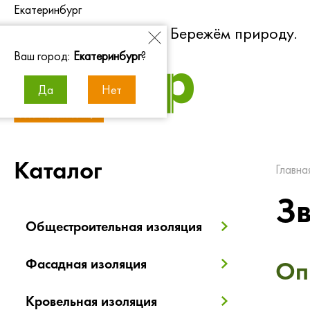
Екатеринбург
Экономим энергию. Бережём природу.
Ваш город:
Екатеринбург
?
Да
Нет
Каталог
Главна
З
Общестроительная изоляция
Фасадная изоляция
Оп
Кровельная изоляция