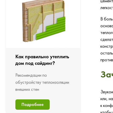
цемент
легкос
В боль
основа
теплог
сделат
констр
осталь
Как правильно утеплить
против
дом под сайдинг?
За
Рекомендации по
обустройству теплоизоляции
внешних стен
Звукои
или, н
Подробнее
к конф
чтобы 