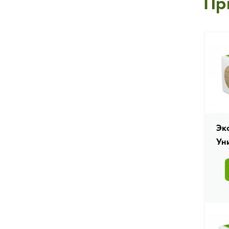
Пр
Эк
Ун