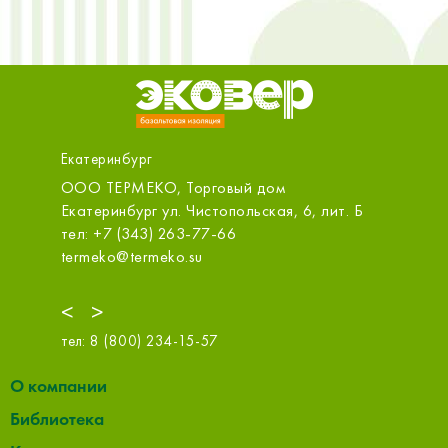
Екатеринбург
бург
ООО ТЕРМЕКО, Торговый дом
МСК-Стр
ООО
д,10А
Екатеринбург ул. Чистопольская, 6, лит. Б
Екатери
тел: +7 (343) 263-77-66
тел: +7
termeko@termeko.su
info@msk
<
>
тел:
8 (800) 234-15-57
О компании
Библиотека