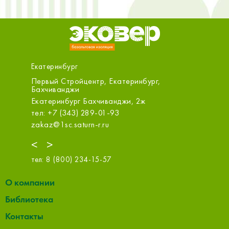
Екатеринбург
ОО
Первый Стройцентр, Екатеринбург,
МСК-Стр
Бахчиванджи
ООО
д №13,
Екатеринбург Бахчиванджи, 2ж
Екатери
тел: +7 (343) 289-01-93
тел: +7
zakaz@1sc.saturn-r.ru
info@msk
<
>
тел:
8 (800) 234-15-57
О компании
Библиотека
Контакты