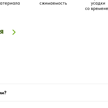
атериала
сжимаемость
усадки
со времен
я
мм?