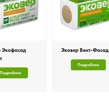
р Экофасад
Эковер Вент-Фасад
а
Подробнее
Подробнее