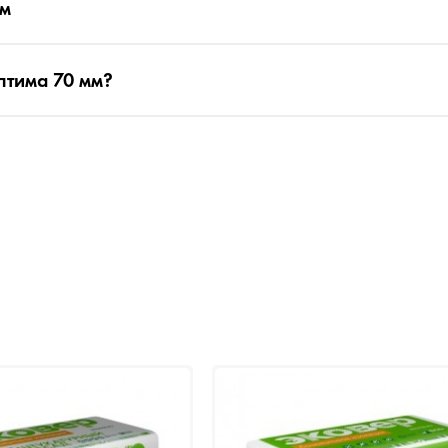
мм
птима 70 мм?