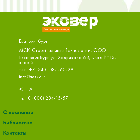
Екатеринбург
роительные Технологии, ООО
ОБИ (Металлургов)
нбург ул. Хохрякова 63, вход №13,
Екатеринбург ул. Металл
(ТЦ МЕГА)
(343) 385-60-29
тел: +7 (343) 31-000-88
ct.ru
info@obi.ru
<
>
тел:
8 (800) 234-15-57
О компании
Библиотека
Контакты