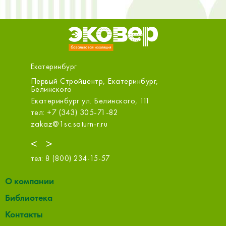
Екатеринбург
ад,
Первый Стройцентр, Екатеринбург,
МСК-Ст
Белинского
Екатери
1
Екатеринбург ул. Белинского, 111
этаж 3
тел: +7 (343) 305-71-82
тел: +7
zakaz@1sc.saturn-r.ru
info@msk
<
>
тел:
8 (800) 234-15-57
О компании
Библиотека
Контакты