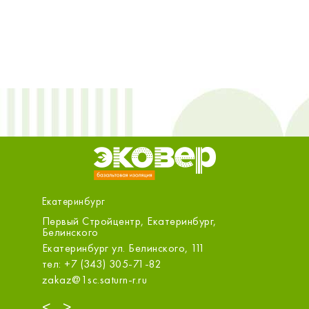
Екатеринбург
Первый Стройцентр, Екатеринбург,
ОБИ (Ме
Белинского
Екатери
Екатеринбург ул. Белинского, 111
(ТЦ МЕГ
тел: +7 (343) 305-71-82
тел: +7
zakaz@1sc.saturn-r.ru
info@obi
<
>