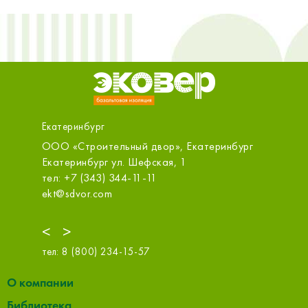
Екатеринбург
ООО «Строительный двор», Екатеринбург
МСК-Стр
ООО
ит. Б
Екатеринбург ул. Шефская, 1
Екатери
тел: +7 (343) 344-11-11
тел: +7
ekt@sdvor.com
info@msk
<
>
тел:
8 (800) 234-15-57
О компании
Библиотека