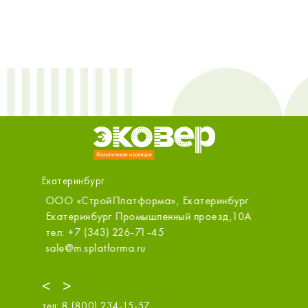
Екатеринбург
ООО «СтройПлатформа», Екатеринбург
ООО «Ст
Екатеринбург Промышленный проезд,10А
Екатери
тел: +7 (343) 226-71-45
тел: +7 
sale@m.splatforma.ru
ekt@sdv
<
>
тел:
8 (800) 234-15-57