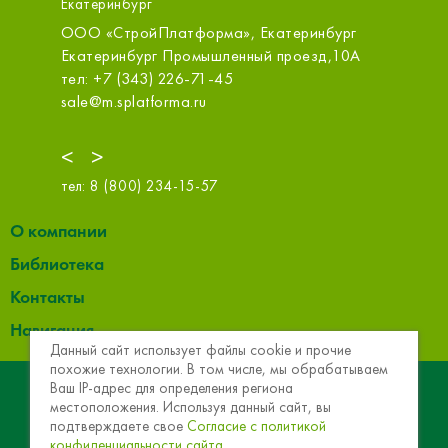
Екатеринбург
ад,
ООО «СтройПлатформа», Екатеринбург
ООО ТЕ
Екатеринбург Промышленный проезд,10А
Екатерин
1
тел: +7 (343) 226-71-45
тел: +7
sale@m.splatforma.ru
termeko
<
>
тел:
8 (800) 234-15-57
О компании
Библиотека
Контакты
Навигация
Данный сайт использует файлы cookie и прочие
похожие технологии. В том числе, мы обрабатываем
© 2013 - 2026 Эковер. Базальтовая теплоизоляция и
Ваш IP-адрес для определения региона
местоположения. Используя данный сайт, вы
звукоизоляция
подтверждаете свое
Согласие с политикой
конфиденциальности сайта.