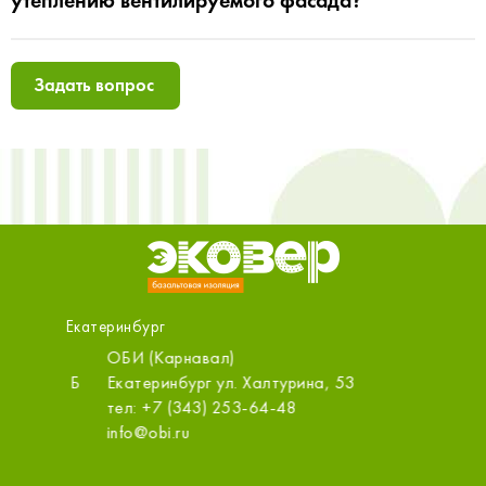
Задать вопрос
Екатеринбург
ОБИ (Карнавал)
МСК-Стр
ООО
ит. Б
Екатеринбург ул. Халтурина, 53
Екатери
тел: +7 (343) 253-64-48
тел: +7
info@obi.ru
info@msk