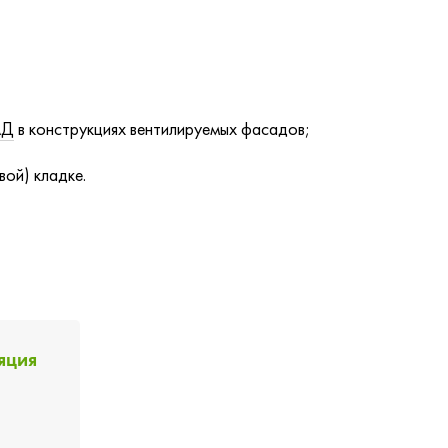
АД
в конструкциях вентилируемых фасадов;
ой) кладке.
яция