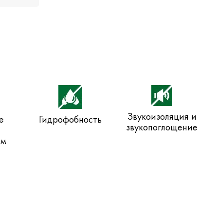
Звукоизоляция и
е
Гидрофобность
звукопоглощение
ем