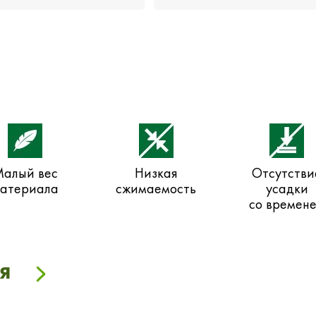
алый вес
Низкая
Отсутстви
атериала
сжимаемость
усадки
со времен
я