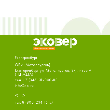
Екатеринбург
ОБИ (Металлургов)
ООО «С
Екатеринбург ул. Металлургов, 87, литер А
Екатери
(ТЦ МЕГА)
тел: +7 
тел: +7 (343) 31-000-88
sale@m.s
info@obi.ru
<
>
тел:
8 (800) 234-15-57