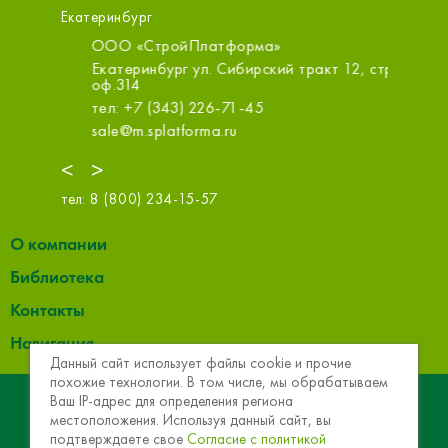
Екатеринбург
ООО «СтройПлатформа»
ООО «С
Екатеринбург ул. Сибирский тракт 12, стр.3,
Екатери
оф.314
тел: +7 
тел: +7 (343) 226-71-45
sale@m.s
sale@m.splatforma.ru
<
>
тел:
8 (800) 234-15-57
О компании
Библиотека
Контакты
Навигация
Данный сайт использует файлы cookie и прочие
похожие технологии. В том числе, мы обрабатываем
© 2013 - 2026 Эковер. Базальтовая теплоизоляция и
Ваш IP-адрес для определения региона
местоположения. Используя данный сайт, вы
звукоизоляция
подтверждаете свое
Согласие с политикой