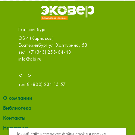
Екатеринбург
ОБИ (Карнавал)
ООО «С
Екатеринбург ул. Халтурина, 53
Екатерин
оф.314
тел: +7 (343) 253-64-48
тел: +7 
info@obi.ru
sale@m.s
<
>
тел:
8 (800) 234-15-57
О компании
Библиотека
Контакты
Навигация
Данный сайт использует файлы cookie и прочие